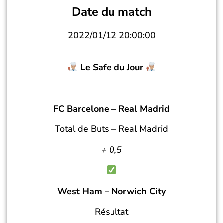
Date du match
2022/01/12 20:00:00
Le Safe du Jour
FC Barcelone – Real Madrid
Total de Buts – Real Madrid
+ 0,5
West Ham – Norwich City
Résultat