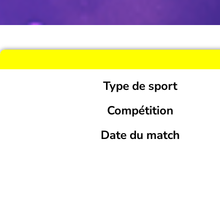
Type de sport
Compétition
Date du match