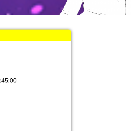
:45:00