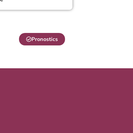
Pronostics