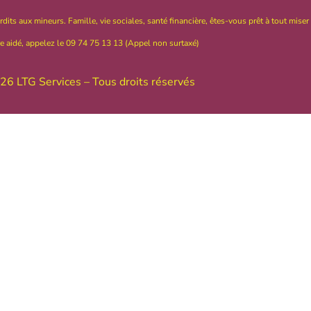
rdits aux mineurs. Famille, vie sociales, santé financière, êtes-vous prêt à tout miser 
re aidé, appelez le 09 74 75 13 13 (Appel non surtaxé)
026
LTG Services
– Tous droits réservés