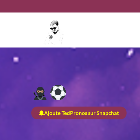
Ajoute TedPronos sur Snapchat