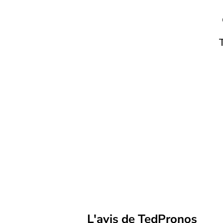
L'avis de TedPronos