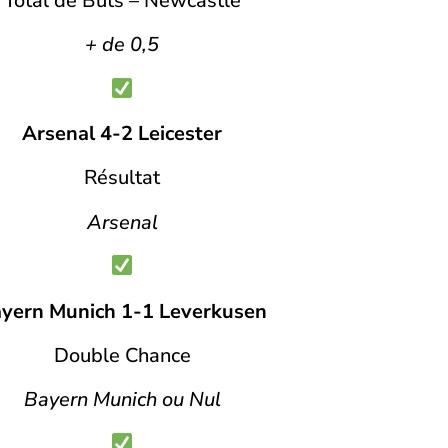
Total de Buts – Newcastle
+ de 0,5
Arsenal 4-2 Leicester
Résultat
Arsenal
yern Munich 1-1 Leverkusen
Double Chance
Bayern Munich ou Nul