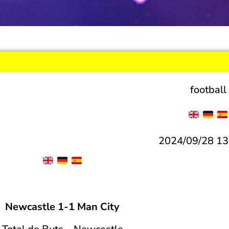
football
2024/09/28 13
Newcastle 1-1 Man City