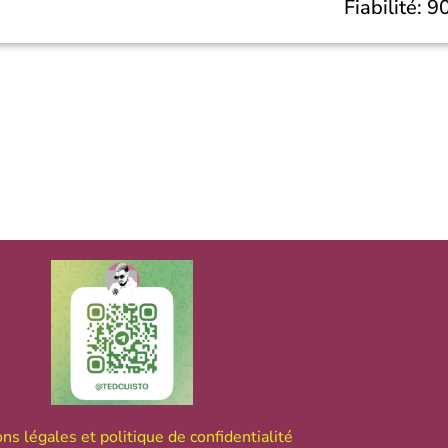
Fiabilité: 
ns légales et politique de confidentialité