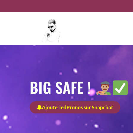
BIG SAFE !
Ajoute TedPronos sur Snapchat