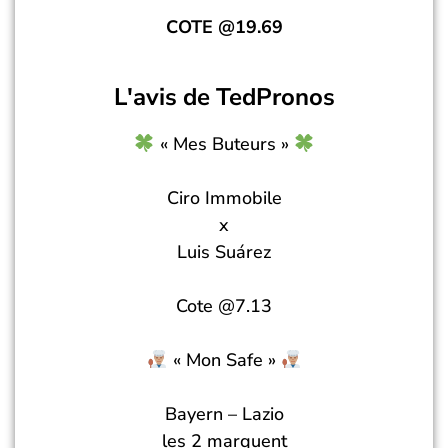
COTE @19.69
L'avis de TedPronos
« Mes Buteurs »
Ciro Immobile
x
Luis Suárez
Cote @7.13
« Mon Safe »
Bayern – Lazio
les 2 marquent