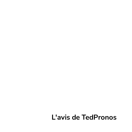
L'avis de TedPronos