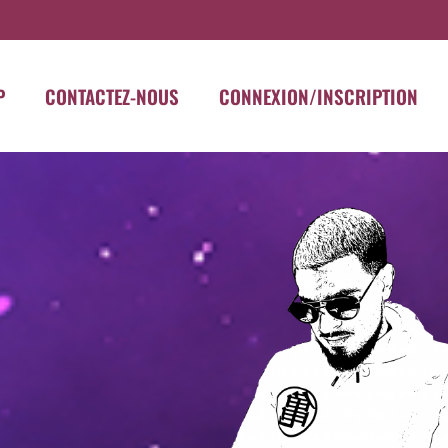
P
CONTACTEZ-NOUS
CONNEXION/INSCRIPTION