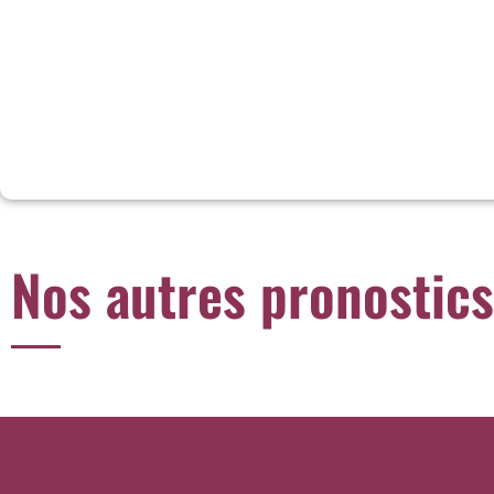
Nos autres pronostics