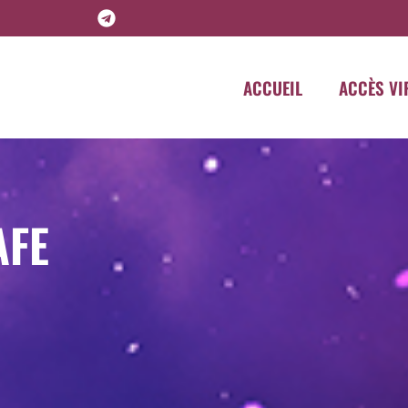
ACCUEIL
ACCÈS VI
AFE