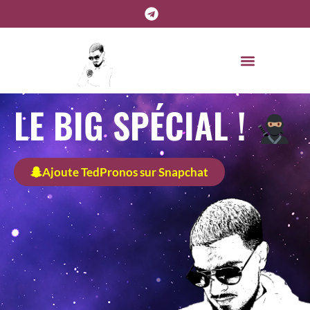
LE BIG SPÉCIAL !
Ajoute TedPronos sur Snapchat