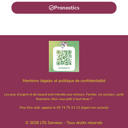
Pronostics
Mentions légales et politique de confidentialité
Les jeux d’argent et de hasard sont interdits aux mineurs. Famille, vie sociales, santé
financière, êtes-vous prêt à tout miser ?
Pour être aidé, appelez le 09 74 75 13 13 (Appel non surtaxé)
© 2026
LTG Services
– Tous droits réservés