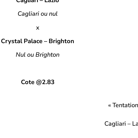
Cagliari – Lazio
Cagliari ou nul
x
Crystal Palace – Brighton
Nul ou Brighton
Cote @2.83
« Tentation
Cagliari – L