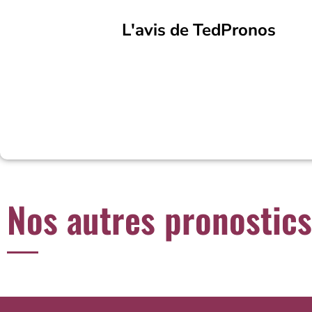
L'avis de TedPronos
Nos autres pronostics