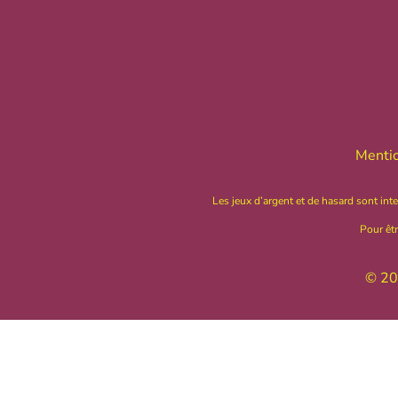
Mentio
Les jeux d’argent et de hasard sont inte
Pour êt
© 2