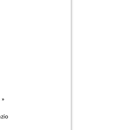
 »
azio