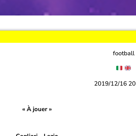
football
2019/12/16 20
« À jouer »